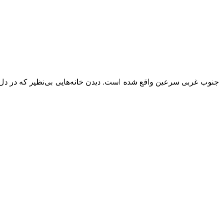
د کلخوران در روستای ویند کلخوران در ۵ کیلومتری جنوب غربی سرعین واقع شده است. دیدن خانه‌ه