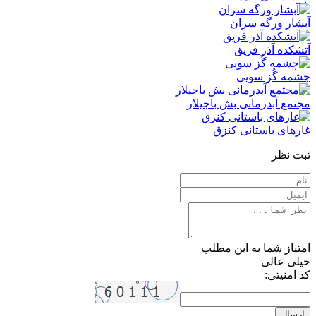
آبشار ورگه سران
آتشکده آذر فریق
چشمه گُز سویی
مجتمع آبدرمانی بش باجیلار
غارهای باستانی کنزق
ثبت نظر
امتیاز شما به این مطلب
خیلی عالی
کد امنیتی:
ارسال