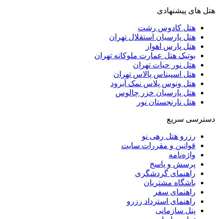
هتل های پیشنهادی
هتل کادوس رشت
هتل پارسیان استقلال تهران
هتل پارس اهواز
بوتیک هتل عمارت ملوکانه تهران
هتل نور حیات تهران
هتل اسپیناس پالاس تهران
هتل ونوس پلاس نمک آبرود
هتل پارسیان خزر چالوس
هتل نارنجستان نور
دسترسی سریع
رزرو هتل رهی نو
قوانین و مقررات سایت
واژه‌نامه
پرسش و پاسخ
راهنمای گردشگری
باشگاه مشتریان
راهنمای سفر
راهنمای استرداد رزرو
پنل سازمانی