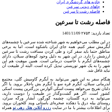
جاذبه های گردشگری ایران
جاهای دیدنی سرعین
فاصله رشت تا سرعین
فاصله رشت تا سرعین
تعداد بازدید:
۲۷۵۴
1401/11/09
در این مطلب می‌خواهیم به شهر شناخته شده سرعین با چشمه‌های
آبگرمش سفر کنیم. همه جای ایران باشکوه است، اما به برخی
مناطق حتما باید سفر کرد و طی کردن مسافت رشت تا سرعین
ارزشش را دارد. در این شهر به دلیل وجود کوه‌های سبلان، دارای
چشمه‌های آبگرم با خاصیت درمانی است. همین موهبت هم این
شهر را به یک شهر توریستی تبدیل کرده است. البته از طبیعت آن
نباید غافل شد.
هنگام سفر به این شهر می‌توانید به آبگرم گاومیش گلی، مجتمع
آبدرمانی سبلان، آبگرم قره سو یا آبگرم بش باجلار بروید. یا اگر
دلتان تفریح می‌خواهد پیست اسکی آلوارس بزرگترین پیست اسکی
کشور است. اگر هم گشت‌وگذار در طبیعت را دوست دارید،
می‌توانید به دره گلستان، چشمه گورگور، آبشار ورگه سران،
روستای بیله درق یا دهکده صخره‌ای باستانی ویند کلخوران بروید.
برای اطلاعات بیشتر با ما در سایت
رزرو آنلاین هتل رهی نو
همراه