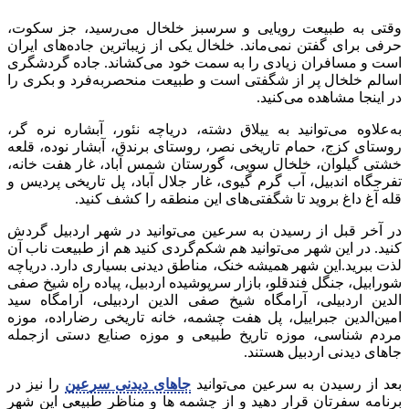
وقتی به طبیعت رویایی و سرسبز خلخال می‌رسید، جز سکوت،
حرفی برای گفتن نمی‌ماند. خلخال یکی از زیباترین جاده‌های ایران
است و مسافران زیادی را به سمت خود می‌کشاند. جاده گردشگری
اسالم خلخال پر از شگفتی است و طبیعت منحصربه‌فرد و بکری را
در اینجا مشاهده می‌کنید.
به‌علاوه می‌توانید به ییلاق دشته، دریاچه نئور، آبشاره نره گر،
روستای کزج، حمام تاریخی نصر، روستای برندق، آبشار نوده، قلعه
خشتی گیلوان، خلخال سویی، گورستان شمس آباد، غار هفت خانه،
تفرجگاه اندبیل، آب گرم گیوی، غار جلال آباد، پل تاریخی پردیس و
قله آغ داغ بروید تا شگفتی‌های این منطقه را کشف کنید.
در آخر قبل از رسیدن به سرعین می‌توانید در شهر اردبیل گردش
کنید. در این شهر می‌توانید هم شکم‌گردی کنید هم از طبیعت ناب آن
لذت ببرید.این شهر همیشه خنک، مناطق دیدنی بسیاری دارد. دریاچه
شورابیل، جنگل فندقلو، بازار سرپوشیده اردبیل، پیاده راه شیخ صفی
الدین اردبیلی، آرامگاه شیخ صفی الدین اردبیلی، آرامگاه سید
امین‌الدین جبراییل، پل هفت چشمه، خانه تاریخی رضاراده، موزه
مردم شناسی، موزه تاریخ طبیعی و موزه صنایع دستی ازجمله
جاهای دیدنی اردبیل هستند.
بعد از رسیدن به سرعین می‌توانید
جاهای دیدنی سرعین
را نیز در
برنامه سفرتان قرار دهید و از چشمه ها و مناظر طبیعی این شهر