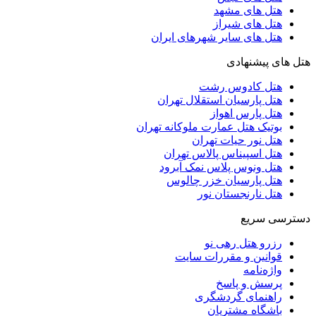
هتل های مشهد
هتل های شیراز
هتل های سایر شهرهای ایران
هتل های پیشنهادی
هتل کادوس رشت
هتل پارسیان استقلال تهران
هتل پارس اهواز
بوتیک هتل عمارت ملوکانه تهران
هتل نور حیات تهران
هتل اسپیناس پالاس تهران
هتل ونوس پلاس نمک آبرود
هتل پارسیان خزر چالوس
هتل نارنجستان نور
دسترسی سریع
رزرو هتل رهی نو
قوانین و مقررات سایت
واژه‌نامه
پرسش و پاسخ
راهنمای گردشگری
باشگاه مشتریان