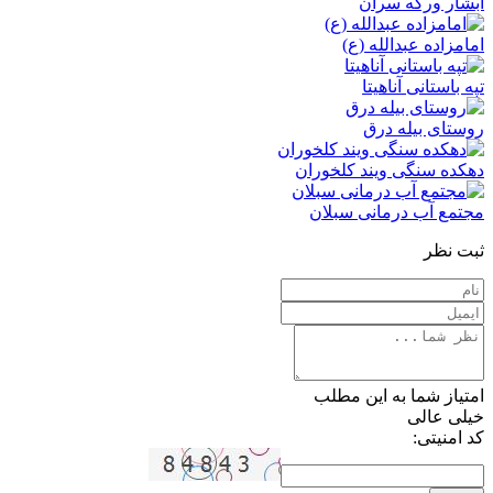
آبشار ورگه سران
امامزاده عبدالله (ع)
تپه باستانی آناهیتا
روستای بیله درق
دهکده سنگی ویند کلخوران
مجتمع آب درمانی سبلان
ثبت نظر
امتیاز شما به این مطلب
خیلی عالی
کد امنیتی: