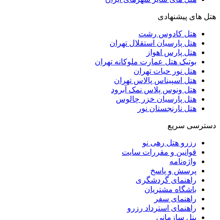
هتل های پیشنهادی
هتل کادوس رشت
هتل پارسیان استقلال تهران
هتل پارس اهواز
بوتیک هتل عمارت ملوکانه تهران
هتل نور حیات تهران
هتل اسپیناس پالاس تهران
هتل ونوس پلاس نمک آبرود
هتل پارسیان خزر چالوس
هتل نارنجستان نور
دسترسی سریع
رزرو هتل رهی نو
قوانین و مقررات سایت
واژه‌نامه
پرسش و پاسخ
راهنمای گردشگری
باشگاه مشتریان
راهنمای سفر
راهنمای استرداد رزرو
پنل سازمانی