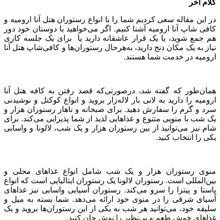
کلام آخر
در این مقاله سعی کردیم شما را با انواع رستوران هتل آنا ارومیه و
کافی شاپ آنا ارومیه آشنا کنیم. اگر می‌خواهید با دوستان خود دور
هم جمع شوید، یا یک قرار عاشقانه دارید یا برای یک جلسه کاری
نیاز به یک مکان دنج دارید، به‌هرحال رستوران‌ها و کافی‌شاپ هتل آنا
ارومیه در خدمت شما هستند.
همان‌طور که گفته شد، درصورتی‌که قصد رفتن به کافه هتل آنا
ارومیه را دارید به لابی بار لاله‌زار بروید و انواع کوکتل و نوشیدنی
سرد و گرم را سفارش دهید. برای صبحانه و ناهار رستوران هزار و
یک شب با منویی متنوع و غذاهایی لذیذ از شما پذیرایی می‌کند. برای
شام نیز می‌توانید از بین رستوران هزار و یک شب، لالونا و واسابی
یکی را انتخاب کنید.
منوی رستوران هزار و یک شب شامل انواع غذاهای محلی و
بین‌المللی است. رستوران لالونا یک رستوران ایتالیایی است که انواع
پاستا و پیتزا را سرو می‌کند. رستوران آسیایی واسابی نیز غذاهای
آسیای شرقی را در منوی خود ارائه می‌دهد. شما بسته به میل و
سلیقه خود، می‌توانید هر شب به یکی از این رستوران‌ها بروید و یک
غذاهای خوش طعم و بی‌نظیر را نوش جان کنید.