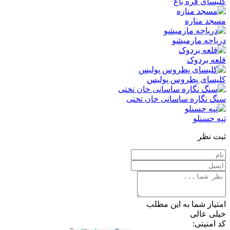
کلیسای قره باغ
مسجد مناره
دریاچه مارمیشو
قلعه بردوک
کلیسای پطروس پولیس
سنگ‌ نگاره ساسانی خان‌ تختی
تپه حسنلو
ثبت نظر
امتیاز شما به این مطلب
خیلی عالی
کد امنیتی: