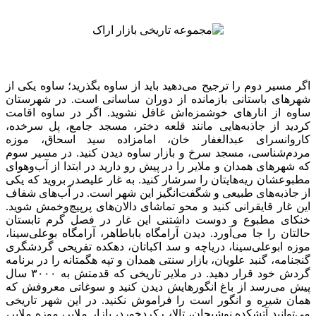
اگر مسیر دوم را ترجیح می‌دهید باید از ساوه بگذرید؛ ساوه یکی از
شهر‌های باستانی بازمانده از دوران ساسانی است. در شهرستان
ساوه از انار‌های خوشمزه‌اش غافل نشوید. اگر در ساوه اقامت
کردید از جاذبه‌هایی مانند قلعه دختر، مسجد جامع، پل سرخده،
کاروانسرای عبد‌الغفار خان، امامزاده سید اسحاق، موزه
مردم‌شناسی، مسجد سرخ و بازار ساوه دیدن کنید. در مسیر سوم
که شهر‌های همدان و ملایر را در پیش رو دارید در ابتدا از آب‌و‌هوای
مطبوعشان ریه‎‌هایتان را سرشار کنید. به غار علیصدر بروید که یکی
از جاذبه‌های طبیعی و شگفت‌انگیز این شهر است. در آب‌های شفاف
این غار قایقرانی کنید و محو تماشای دالان‌های پر‌پیچ‌و‌خمش شوید.
خنکای مطبوع و دوست داشتنی این غار در فصل گرم تابستان
حالتان را جا می‌آورد. دیدن آرامگاه باباطاهر، آرامگاه بوعلی‌سینا،
موزه ابو‌علی‌سینا، دریاچه و سد اکباتان، دهکده تفریحی گردشگری
گنجنامه، گنبد علویان، بازار سنتی همدان و تپه هگمتانه را در برنامه
گردش خود قرار دهید. در ملایر تاریخی که قدمتش به ٣٠٠٠ سال
پیش می‌رسد از باغ انگورهایش دیدن کنید و سوغاتی معروفش که
همان شیره و انگور است را فراموش نکنید. در این شهر تاریخی
می‌توانید آتشکده نوشیجان، تالاب کرد‌خورد، بازار ملایر، موزه ملایر،