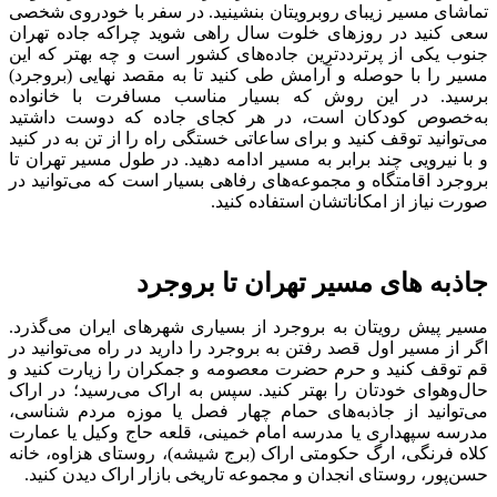
تماشای مسیر زیبای روبرویتان بنشینید. در سفر با خودروی شخصی
سعی کنید در روز‌های خلوت سال راهی شوید چرا‌که جاده تهران
جنوب یکی از پر‌تردد‌ترین جاده‌های کشور است و چه بهتر که این
مسیر را با حوصله و آرامش طی کنید تا به مقصد نهایی (بروجرد)
برسید. در این روش که بسیار مناسب مسافرت با خانواده
به‌خصوص کودکان است، در هر کجای جاده که دوست داشتید
می‌توانید توقف کنید و برای ساعاتی خستگی راه را از تن به در کنید
و با نیرویی چند برابر به مسیر ادامه دهید. در طول مسیر تهران تا
بروجرد اقامتگاه و مجموعه‌های رفاهی بسیار است که می‌توانید در
صورت نیاز از امکاناتشان استفاده کنید.
جاذبه‌ های مسیر تهران تا بروجرد
مسیر پیش رویتان به بروجرد از بسیاری شهر‌های ایران می‌گذرد.
اگر از مسیر اول قصد رفتن به بروجرد را دارید در راه می‌توانید در
قم توقف کنید و حرم حضرت معصومه و جمکران را زیارت کنید و
حال‌و‌هوای خودتان را بهتر کنید. سپس به اراک می‌رسید؛ در اراک
می‌توانید از جاذبه‌های حمام چهار فصل یا موزه مردم شناسی،
مدرسه سپهداری یا مدرسه امام خمینی، قلعه حاج وکیل یا عمارت
کلاه فرنگی، ارگ حکومتی اراک (برج شیشه)، روستای هزاوه، خانه
حسن‌پور، روستای انجدان و مجموعه تاریخی بازار اراک دیدن کنید.