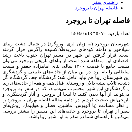
راهنمای سفر
فاصله تهران تا بروجرد
فاصله تهران تا بروجرد
تعداد بازدید:
۴۵۰۷۰
1403/05/13
شهرستان بروجرد (به زبان لری: وروگرد) در شمال دشت زیبای
سیلاخور و دامنه‌ کوه‌های سر‌به‌فلک‌کشیده زاگرس قرار گرفته
است. قرار گرفتن این شهر در مسیر تهران جنوب باعث رشد
اقتصادی این منطقه شده است. از بنا‌های تاریخی بروجرد می‌توان
مسجد جامع با قدمت ١٢٠٠ ساله، بنای امامزاده جعفر و مسجد
سلطانی را نام برد. در این میان از جاذبه‌های طبیعی و گردشگری
این شهرستان زیبا هم نباید غافل شد؛ گردشگاه چغا، گردشگاه گل
دشت، تالاب بیشه دالان و روستای فیال همه و همه از جاذبه‌های زیبا
و گردشگری این شهر محسوب می‌شوند، که در سفر به بروجرد
می‌توانید از آنها دیدن کنید. تا اینجا از بروجرد و آثار گردشگری و
تاریخی‌اش صحبت کردیم. در ادامه مقاله فاصله تهران تا بروجرد را
از نظر مسافت (با اتوبوس، ماشین، قطار و هواپیما)، روش‌های
سفر از تهران تا بروجرد و جاذبه‌های این مسیر را بیشتر بررسی
می‌کنیم تا راهنمای شما در سفر به این شهر زیبا باشد.