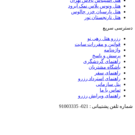
هتل اسپیناس پالاس تهران
هتل ونوس پلاس نمک آبرود
هتل پارسیان خزر چالوس
هتل نارنجستان نور
دسترسی سریع
رزرو هتل رهی نو
قوانین و مقررات سایت
واژه‌نامه
پرسش و پاسخ
راهنمای گردشگری
باشگاه مشتریان
راهنمای سفر
راهنمای استرداد رزرو
پنل سازمانی
تماس با ما
راهنمای ویرایش رزرو
شماره تلفن پشتیبانی :
021-
91003335