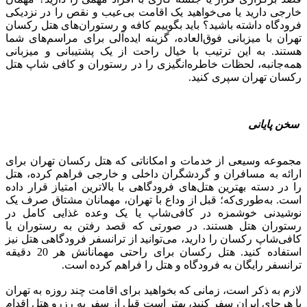
خارجی دارید یا می‌خواهید یک اقامت بی‌عیب و نقص را در نزدیکی
فرودگاه داشته باشید؟ باید بگوییم کافه و رستوران‌های هتل رکسان
تهران با میزبانی فوق‌العاده‌، گزینه ایده‌آلی برای مراسم‌های شما
هستند. به این ترتیب با خیال راحت از یک پشتیبانی و میزبانی
همه‌جانبه، لحظات خاطره‌انگیزی را در رستوران و کافی شاپ هتل
رکسان تهران سپری کنید.
سخن پایانی
مجموعه وسیعی از خدمات و امکاناتی که هتل رکسان تهران برای
ارائه به مسافران و گردشگران داخلی و خارجی فراهم کرده، هتل
را در دسته بهترین هتل‌های فرودگاهی با بالاترین امتیاز قرار داده
است. به‌طوری‌که؛ قبل از وداع با تهران، مهمانان مشتاق صرف یک
نوشیدنی خوشمزه در کافی‌شاپ یا یک وعده غذایی کامل در
رستوران هتل هستند. در صورتی که قصد رفتن به رستوران یا
کافی‌شاپ رکسان را دارید، می‌توانید از ترانسفر فرودگاهی هتل نیز
استفاده کنید. هتل رکسان برای راحتی مهمانانش هر 20 دقیقه
ترانسفر رایگان به فرودگاه و هتل را فراهم کرده است.
لازم به ذکر است، زمانی که بخواهید برای اقامت چند روزه به تهران
یا هرجای ایران سفر کنید، بهتر است قبل از سفر به رزرو هتل اقدام