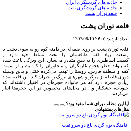
جاذبه های گردشگری ایران
جاذبه های گردشگری تفت
قلعه توران پشت
قلعه توران پشت
تعداد بازدید:
۲۴۰۵
1397/06/10
قلعه توران پشت بر روى صفه‌اى در دامنه کوه رو به سوى دشت با
وسعت زیاد کفه طاقستان را تحت تسلط خود دارد و
کیفیت اساطیرى را به ذهن متبادر مى‌سازد. این ویژگى باعث شده
که بتواند خطر هجوم غارتگران و متجاوزان را که بیشتر از سمت
کفه و منطقه فارس، روستا را تهدید مى‌کرده خنثى و بدین وسیله
دورى فاصله از مرکز و شهرهاى بزرگ را جبران کند. این قلعه تعداد
زیادی حجره دارد که هر خانواده حجره‌ای در اختیار داشته‌اند که
حبوبات، خشکبار و... در محل‌های مخصوص در این حجره‌ها انبار
می‌کردند.
آیا این مطلب برای شما مفید بود؟
هتل‌های پیشنهادی
اقامتگاه بوم گردی باغ دو سرو تفت