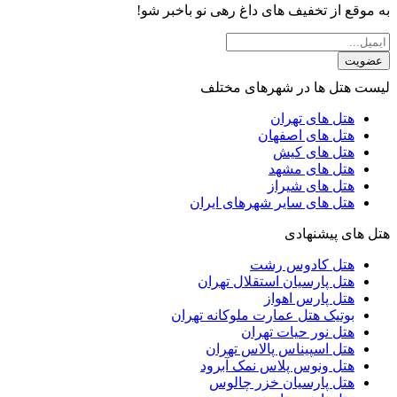
به موقع از تخفیف های داغ رهی نو باخبر شو!
عضویت
لیست هتل ها در شهرهای مختلف
هتل های تهران
هتل های اصفهان
هتل های کیش
هتل های مشهد
هتل های شیراز
هتل های سایر شهرهای ایران
هتل های پیشنهادی
هتل کادوس رشت
هتل پارسیان استقلال تهران
هتل پارس اهواز
بوتیک هتل عمارت ملوکانه تهران
هتل نور حیات تهران
هتل اسپیناس پالاس تهران
هتل ونوس پلاس نمک آبرود
هتل پارسیان خزر چالوس