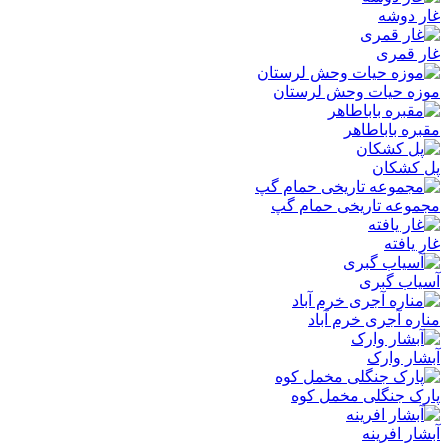
غار دوشه
غار قمری
موزه حیات وحش لرستان
مقبره باباطاهر
پل کشکان
مجموعه تاریخی حمام گپ
غار یافته
آسیاب گبری
مناره آجری خرم آباد
آبشار وارک
پارک جنگلی مخمل کوه
آبشار افرینه