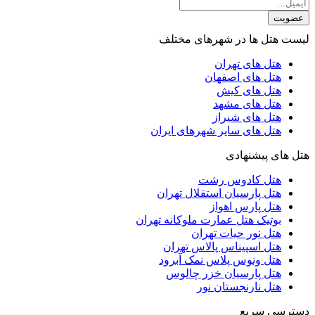
عضویت
لیست هتل ها در شهرهای مختلف
هتل های تهران
هتل های اصفهان
هتل های کیش
هتل های مشهد
هتل های شیراز
هتل های سایر شهرهای ایران
هتل های پیشنهادی
هتل کادوس رشت
هتل پارسیان استقلال تهران
هتل پارس اهواز
بوتیک هتل عمارت ملوکانه تهران
هتل نور حیات تهران
هتل اسپیناس پالاس تهران
هتل ونوس پلاس نمک آبرود
هتل پارسیان خزر چالوس
هتل نارنجستان نور
دسترسی سریع